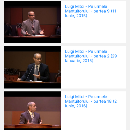
Luigi Mitoi - Pe urmele
Mantuitorului - partea 9 (11
Iunie, 2015)
Luigi Mitoi - Pe urmele
Mantuitorului - partea 2 (29
Ianuarie, 2015)
Luigi Mitoi - Pe urmele
Mantuitorului - partea 18 (2
Iunie, 2016)