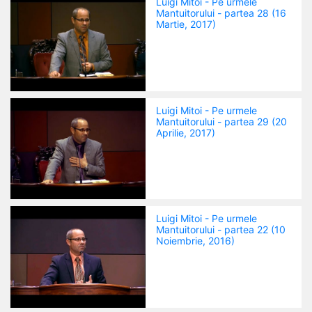
Luigi Mitoi - Pe urmele
Mantuitorului - partea 28 (16
Martie, 2017)
Luigi Mitoi - Pe urmele
Mantuitorului - partea 29 (20
Aprilie, 2017)
Luigi Mitoi - Pe urmele
Mantuitorului - partea 22 (10
Noiembrie, 2016)