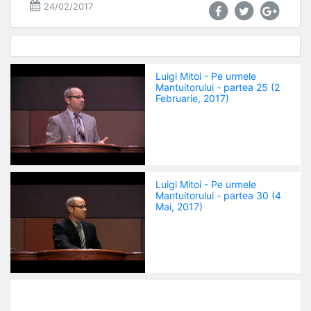
24/02/2017
Luigi Mitoi - Pe urmele
Mantuitorului - partea 25 (2
Februarie, 2017)
Luigi Mitoi - Pe urmele
Mantuitorului - partea 30 (4
Mai, 2017)