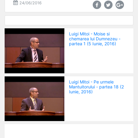
24/06/2016
Luigi Mitoi - Moise si
chemarea lui Dumnezeu -
partea 1 (5 Iunie, 2016)
Luigi Mitoi - Pe urmele
Mantuitorului - partea 18 (2
Iunie, 2016)