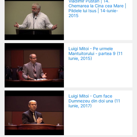
Vladimir Pustan | 14.
Chemarea la Cina cea Mare |
Pildele lui Isus | 14-iunie-
2015
Luigi Mitoi - Pe urmele
Mantuitorului - partea 9 (11
Iunie, 2015)
Luigi Mitoi - Cum face
Dumnezeu din doi una (11
Iunie, 2017)