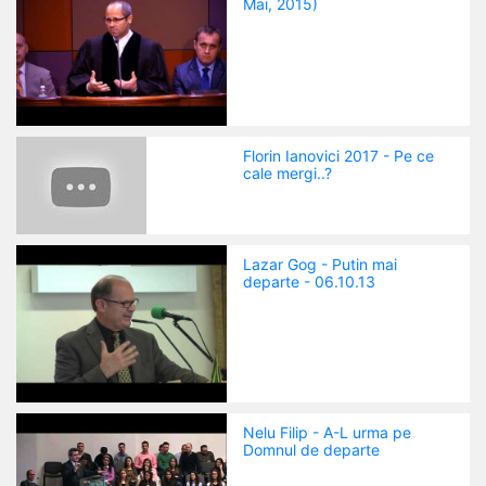
Mai, 2015)
Florin Ianovici 2017 - Pe ce
cale mergi..?
Lazar Gog - Putin mai
departe - 06.10.13
Nelu Filip - A-L urma pe
Domnul de departe